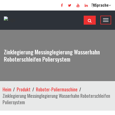
Sprache
N
a
v
i
g
Zinklegierung Messinglegierung Wasserhahn
a
Roboterschleifen Poliersystem
t
i
o
n
u
Heim
Produkt
Roboter-Poliermaschine
m
Zinklegierung Messinglegierung Wasserhahn Roboterschleifen
s
Poliersystem
c
h