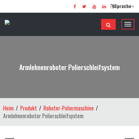
Sprache
N
a
v
i
g
a
Armlehnenroboter Polierschleifsystem
t
i
o
n
u
Heim
Produkt
Roboter-Poliermaschine
m
Armlehnenroboter Polierschleifsystem
s
c
h