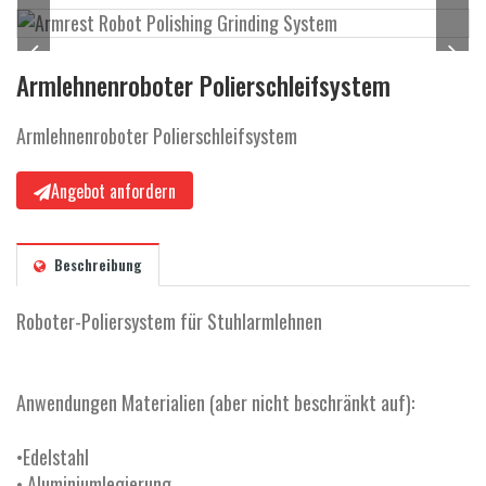
a
l
t
Armlehnenroboter Polierschleifsystem
e
n
Armlehnenroboter Polierschleifsystem
Angebot anfordern
Beschreibung
Roboter-Poliersystem für Stuhlarmlehnen
Anwendungen Materialien (aber nicht beschränkt auf):
•Edelstahl
• Aluminiumlegierung