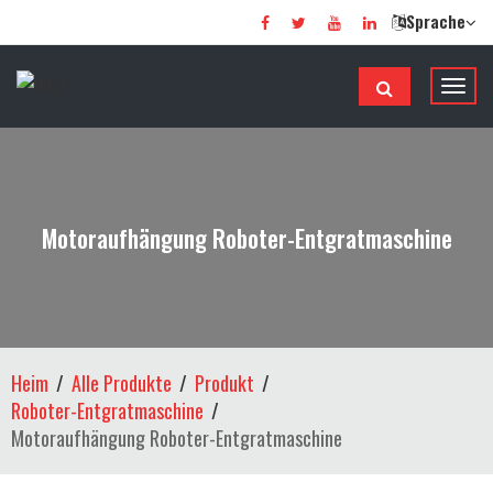
Sprache
N
a
v
i
g
a
Motoraufhängung Roboter-Entgratmaschine
t
i
o
n
u
Heim
Alle Produkte
Produkt
m
Roboter-Entgratmaschine
s
Motoraufhängung Roboter-Entgratmaschine
c
h