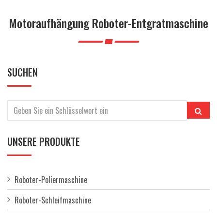
a
l
Motoraufhängung Roboter-Entgratmaschine
t
e
n
SUCHEN
UNSERE PRODUKTE
Roboter-Poliermaschine
Roboter-Schleifmaschine