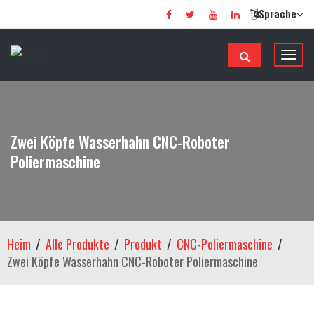
Sprache
N
a
v
i
g
Zwei Köpfe Wasserhahn CNC-Roboter
a
Poliermaschine
t
i
o
n
u
Heim
Alle Produkte
Produkt
CNC-Poliermaschine
m
Zwei Köpfe Wasserhahn CNC-Roboter Poliermaschine
s
c
h