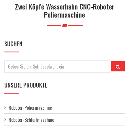
a
Zwei Köpfe Wasserhahn CNC-Roboter
l
Poliermaschine
t
e
n
SUCHEN
UNSERE PRODUKTE
Roboter-Poliermaschine
Roboter-Schleifmaschine