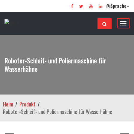
Sprache
N
a
v
i
g
Roboter-Schleif- und Poliermaschine für
a
Wasserhähne
t
i
o
n
u
Heim
Produkt
m
Roboter-Schleif- und Poliermaschine für Wasserhähne
s
c
h