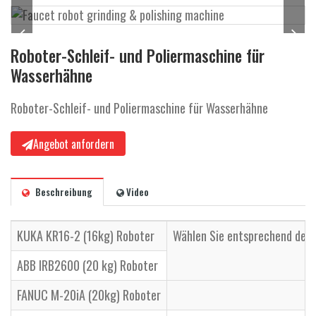
a
l
t
Roboter-Schleif- und Poliermaschine für
e
Wasserhähne
n
Roboter-Schleif- und Poliermaschine für Wasserhähne
Angebot anfordern
Beschreibung
Video
KUKA KR16-2 (16kg) Roboter
Wählen Sie entsprechend der 
ABB IRB2600 (20 kg) Roboter
FANUC M-20iA (20kg) Roboter