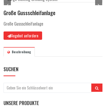
a
l
Große Gussschleifanlage
t
e
Große Gussschleifanlage
n
Angebot anfordern
Beschreibung
SUCHEN
UNSERE PRODUKTE