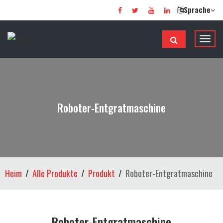
Sprache
N
a
v
i
g
a
Roboter-Entgratmaschine
t
i
o
n
u
Heim
Alle Produkte
Produkt
Roboter-Entgratmaschine
m
s
c
h
Roboter-Entgratmaschine