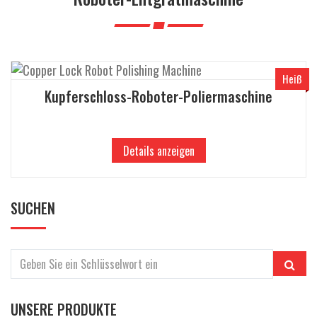
a
l
t
e
n
Heiß
Kupferschloss-Roboter-Poliermaschine
Details anzeigen
SUCHEN
UNSERE PRODUKTE