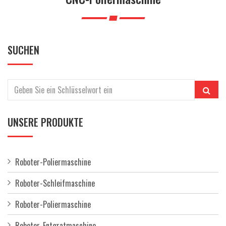
a
l
t
e
SUCHEN
n
UNSERE PRODUKTE
Roboter-Poliermaschine
Roboter-Schleifmaschine
Roboter-Poliermaschine
Roboter-Entgratmaschine