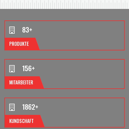
83
+
PRODUKTE
156
+
MITARBEITER
1862
+
KUNDSCHAFT