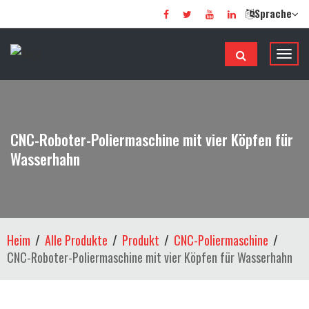
Sprache
N
a
v
i
g
CNC-Roboter-Poliermaschine mit vier Köpfen für
a
Wasserhahn
t
i
o
n
u
Heim
Alle Produkte
Produkt
CNC-Poliermaschine
m
CNC-Roboter-Poliermaschine mit vier Köpfen für Wasserhahn
s
c
h