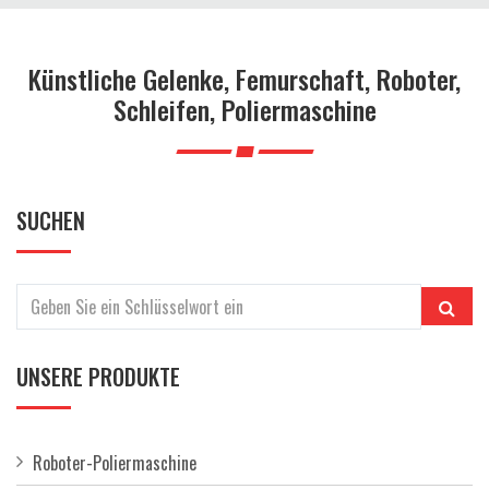
a
l
t
Künstliche Gelenke, Femurschaft, Roboter,
e
Schleifen, Poliermaschine
n
SUCHEN
UNSERE PRODUKTE
Roboter-Poliermaschine