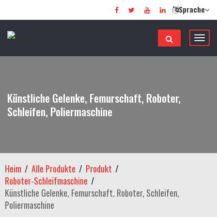
Sprache
N
a
v
i
g
Künstliche Gelenke, Femurschaft, Roboter,
a
Schleifen, Poliermaschine
t
i
o
n
u
Heim
Alle Produkte
Produkt
m
Roboter-Schleifmaschine
s
Künstliche Gelenke, Femurschaft, Roboter, Schleifen,
c
Poliermaschine
h