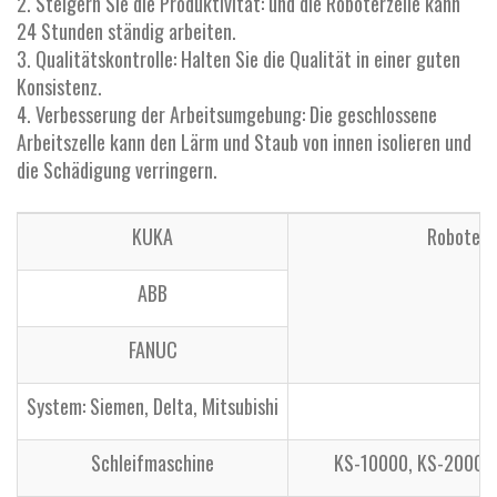
2. Steigern Sie die Produktivität: und die Roboterzelle kann
24 Stunden ständig arbeiten.
3. Qualitätskontrolle: Halten Sie die Qualität in einer guten
Konsistenz.
4. Verbesserung der Arbeitsumgebung: Die geschlossene
Arbeitszelle kann den Lärm und Staub von innen isolieren und
die Schädigung verringern.
KUKA
Roboter 
ABB
FANUC
System: Siemen, Delta, Mitsubishi
Schleifmaschine
KS-10000, KS-20000,