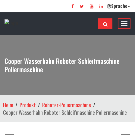
Sprache
N
a
v
i
g
Cooper Wasserhahn Roboter Schleifmaschine
a
Poliermaschine
t
i
o
n
u
Heim
Produkt
Roboter-Poliermaschine
m
Cooper Wasserhahn Roboter Schleifmaschine Poliermaschine
s
c
h