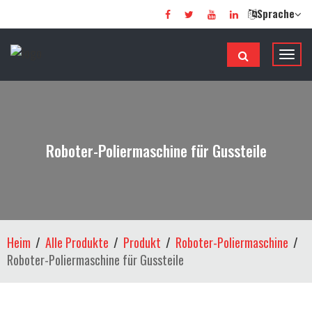
Sprache
N
a
v
i
g
a
Roboter-Poliermaschine für Gussteile
t
i
o
n
u
Heim
Alle Produkte
Produkt
Roboter-Poliermaschine
m
Roboter-Poliermaschine für Gussteile
s
c
h