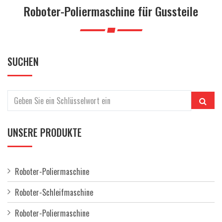
a
Roboter-Poliermaschine für Gussteile
l
t
e
n
SUCHEN
UNSERE PRODUKTE
Roboter-Poliermaschine
Roboter-Schleifmaschine
Roboter-Poliermaschine