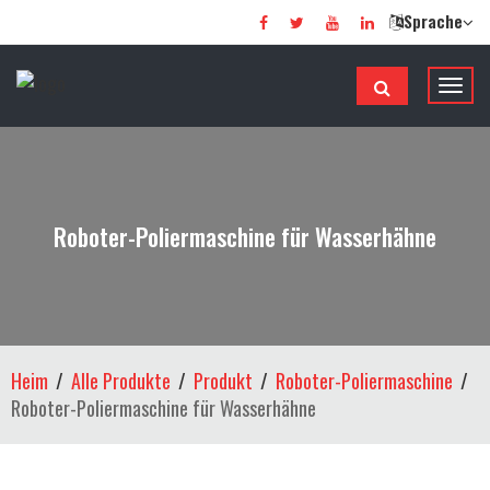
Sprache
N
a
v
i
g
a
Roboter-Poliermaschine für Wasserhähne
t
i
o
n
u
Heim
Alle Produkte
Produkt
Roboter-Poliermaschine
m
Roboter-Poliermaschine für Wasserhähne
s
c
h