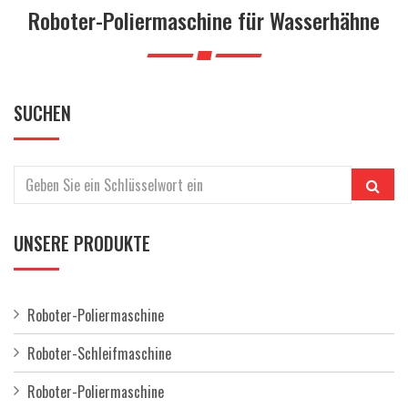
a
Roboter-Poliermaschine für Wasserhähne
l
t
e
n
SUCHEN
UNSERE PRODUKTE
Roboter-Poliermaschine
Roboter-Schleifmaschine
Roboter-Poliermaschine